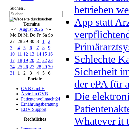
betrieben w
Suchen ...
App statt Arz
Termine
«
<
August
2026
>
»
verpflichten
Mo
Di
Mi
Do
Fr
Sa
So
27
28
29
30
31
1
2
Primärarzts
3
4
5
6
7
8
9
10
11
12
13
14
15
16
Schlechte Ka
17
18
19
20
21
22
23
24
25
26
27
28
29
30
Sicherheit im
31
1
2
3
4
5
6
Portale
der ePA für a
GVB GmbH
Die elektron
Ärzte im GVB
Patientenvollmacht24
Ernährungsberatung
Patientenakt
EDV-Support
Whatever it 
Rechtliches
Impressum