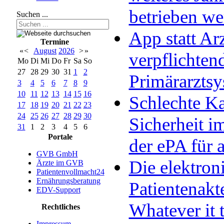
betrieben w
Suchen ...
App statt Arz
Termine
«
<
August
2026
>
»
verpflichten
Mo
Di
Mi
Do
Fr
Sa
So
27
28
29
30
31
1
2
Primärarzts
3
4
5
6
7
8
9
10
11
12
13
14
15
16
Schlechte Ka
17
18
19
20
21
22
23
24
25
26
27
28
29
30
Sicherheit im
31
1
2
3
4
5
6
Portale
der ePA für a
GVB GmbH
Die elektron
Ärzte im GVB
Patientenvollmacht24
Ernährungsberatung
Patientenakt
EDV-Support
Whatever it 
Rechtliches
Impressum