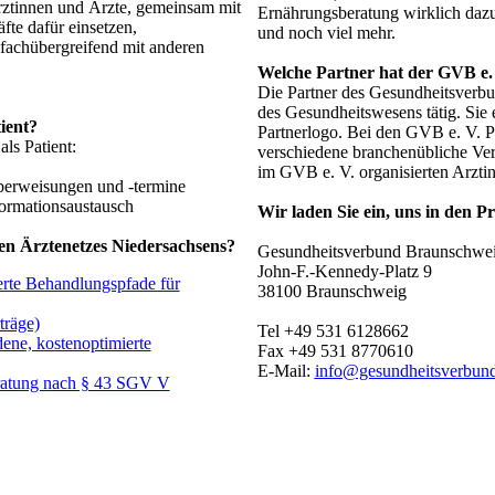
Ärztinnen und Ärzte, gemeinsam mit
Ernährungsberatung wirklich daz
fte dafür einsetzen,
und noch viel mehr.
achübergreifend mit anderen
Welche Partner hat der GVB e.
Die Partner des Gesundheitsverbun
des Gesundheitswesens tätig. Sie
ient?
Partnerlogo. Bei den GVB e. V. Pa
als Patient:
verschiedene branchenübliche Ve
im GVB e. V. organisierten Arzti
berweisungen und -termine
formationsaustausch
Wir laden Sie ein, uns in den P
ten Ärztenetzes Niedersachsens?
Gesundheitsverbund Braunschwei
John-F.-Kennedy-Platz 9
herte Behandlungspfade für
38100 Braunschweig
träge)
Tel +49 531 6128662
dene, kostenoptimierte
Fax +49 531 8770610
E-Mail:
info@gesundheitsverbun
ratung nach § 43 SGV V