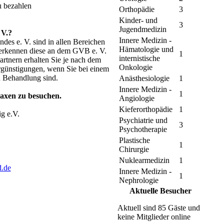
u bezahlen
Orthopädie
3
Kinder- und
3
Jugendmedizin
 V.?
Innere Medizin -
des e. V. sind in allen Bereichen
Hämatologie und
 erkennen diese an dem GVB e. V.
1
internistische
rtnern erhalten Sie je nach dem
Onkologie
rgünstigungen, wenn Sie bei einem
n Behandlung sind.
Anästhesiologie
1
Innere Medizin -
1
raxen zu besuchen.
Angiologie
Kieferorthopädie
1
g e.V.
Psychiatrie und
3
Psychotherapie
Plastische
1
Chirurgie
Nuklearmedizin
1
d.de
Innere Medizin -
1
Nephrologie
Aktuelle Besucher
Aktuell sind 85 Gäste und
keine Mitglieder online