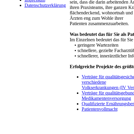
sein, dass die darin arbeitenden 
Datenschutzerklärung
ihren Praxisteams, ihre ganzen Krä
ﬂächendeckend, wohnortnah und f
Ärzten eng zum Wohle ihrer
Patienten zusammenzuarbeiten.
Was bedeutet das für Sie als Pat
Im Einzelnen bedeutet das für Sie 
• geringere Wartezeiten
• schnellere, gezielte Facharztü
• schnellerer, innerärztlicher In
Erfolgreiche Projekte des größ
Verträge für qualitätsgesic
verschiedene
Volkserkrankungen (IV Ver
Verträge für qualitätsgebun
Medikamentenversorgung
Qualiﬁzierte Ernährungsbe
Patientenvollmacht