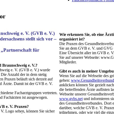
vor
schweig e. V. (GVB e. V.)
Wie erkennen Sie, ob eine Ärzt
ersachsens stellt sich vor –
organisiert ist?
Die Praxen des Gesundheitsverbu
Sie an dem GVB e. V. und GVG G
 „Partnerschaft für
Eine Übersicht aller im GVB e. V
Sie auf unserer Webseite: www.G
Mitglieder.
d Braunschweig e. V.?
hweig e. V. (GVB e. V.) wurde
Gibt es auch in meiner Umgebu
Die Anzahl der in dem stetig
Wenn Sie auf die Webseite des gr
n Praxen beläuft sich derzeit auf
gehen:
www.Gesundheitsverbund
d Ärzte. Damit ist der GVB e. V.
anklicken können Sie gezielt nac
die betreffenden Ärzte auﬂisten l
chiedene Facharztgruppen vertreten.
Webseite unserer Gesundheitsve
d Fachärzten ist ausgewogen.
www.gvbs.net
und informieren sic
des Gesundheitsverbundes. Dort e
VB e. V. Praxen?
darüber, welche GVB e. V. Praxen
V. Logo sehen, können Sie sicher
teilnehmen, oder wie viel die ein