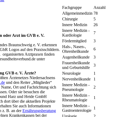
Fachgruppe
Anzahl
Allgemeinmedizin
78
Chirurgie
5
Innere Medizin
26
Innere Medizin -
7
Kardiologie
in oder Arzt im GVB e. V.
Fördermitglied
3
ndes Braunschweig e. V. erkennen
Hals-, Nasen-,
6
bR Logos auf den Praxisschildern.
Ohrenheilkunde
. organisierten Arztpraxen ﬁnden
Augenheilkunde
3
esundheitsverbund.de unter
Frauenheilkunde
3
und Geburtshilfe
ng GVB e. V. Ärzte?
Neurologie
1
ößten Ärztenetzes Niedersachsens
Nervenheilkunde
1
.de
und den Reiter „Mitglieder“
Innere Medizin -
h Name, Ort und Fachrichtung sich
2
Pneumologie
assen. Oder sie besuchen die
Innere Medizin -
rbund Harz und Heide GmbH
1
Rheumatologie
h dort über die aktuellen Projekte
Innere Medizin -
rhalten Sie auch Informationen
1
Gastroenterologie
 z. B. an der
Ernährungsberatung
zelnen Krankenkassen bei der
Urologie
2