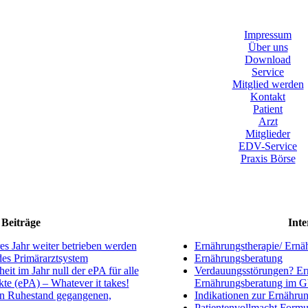
Impressum
Über uns
Download
Service
Mitglied werden
Kontakt
Patient
Arzt
Mitglieder
EDV-Service
Praxis Börse
Beiträge
Inte
s Jahr weiter betrieben werden
Ernährungstherapie/ Ernä
ndes Primärarztsystem
Ernährungsberatung
eit im Jahr null der ePA für alle
Verdauungsstörungen? Ern
kte (ePA) – Whatever it takes!
Ernährungsberatung im 
en Ruhestand gegangenen,
Indikationen zur Ernährun
Patientenvollmacht Formu