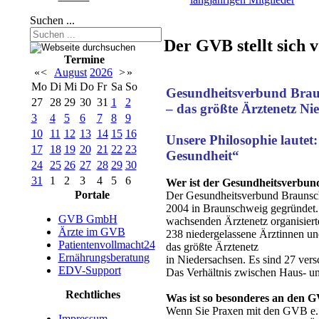
Suchen ...
Der GVB stellt sich 
Termine
«
<
August
2026
>
»
Mo
Di
Mi
Do
Fr
Sa
So
Gesundheitsverbund Braun
27
28
29
30
31
1
2
– das größte Ärztenetz Nied
3
4
5
6
7
8
9
10
11
12
13
14
15
16
Unsere Philosophie lautet:
17
18
19
20
21
22
23
Gesundheit“
24
25
26
27
28
29
30
31
1
2
3
4
5
6
Wer ist der Gesundheitsverbun
Portale
Der Gesundheitsverbund Braunsc
2004 in Braunschweig gegründet. 
GVB GmbH
wachsenden Ärztenetz organisierte
Ärzte im GVB
238 niedergelassene Ärztinnen un
Patientenvollmacht24
das größte Ärztenetz
Ernährungsberatung
in Niedersachsen. Es sind 27 vers
EDV-Support
Das Verhältnis zwischen Haus- un
Rechtliches
Was ist so besonderes an den G
Wenn Sie Praxen mit den GVB e. 
Impressum