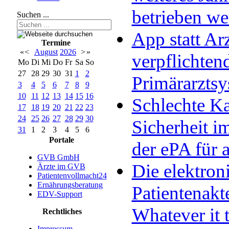
betrieben w
Suchen ...
App statt Arz
Termine
«
<
August
2026
>
»
verpflichten
Mo
Di
Mi
Do
Fr
Sa
So
27
28
29
30
31
1
2
Primärarzts
3
4
5
6
7
8
9
10
11
12
13
14
15
16
Schlechte Ka
17
18
19
20
21
22
23
24
25
26
27
28
29
30
Sicherheit im
31
1
2
3
4
5
6
Portale
der ePA für a
GVB GmbH
Die elektron
Ärzte im GVB
Patientenvollmacht24
Ernährungsberatung
Patientenakt
EDV-Support
Whatever it 
Rechtliches
Impressum