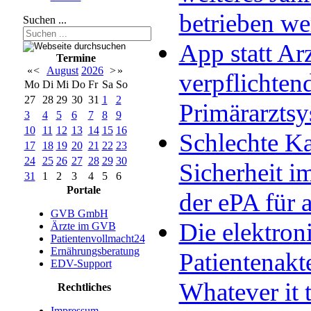
betrieben w
Suchen ...
App statt Arz
Termine
«
<
August
2026
>
»
verpflichten
Mo
Di
Mi
Do
Fr
Sa
So
27
28
29
30
31
1
2
Primärarzts
3
4
5
6
7
8
9
10
11
12
13
14
15
16
Schlechte Ka
17
18
19
20
21
22
23
24
25
26
27
28
29
30
Sicherheit im
31
1
2
3
4
5
6
Portale
der ePA für a
GVB GmbH
Die elektron
Ärzte im GVB
Patientenvollmacht24
Ernährungsberatung
Patientenakt
EDV-Support
Whatever it 
Rechtliches
Impressum