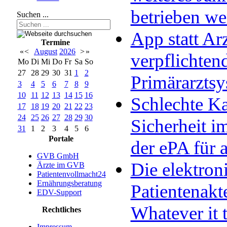
betrieben w
Suchen ...
App statt Arz
Termine
«
<
August
2026
>
»
verpflichten
Mo
Di
Mi
Do
Fr
Sa
So
27
28
29
30
31
1
2
Primärarzts
3
4
5
6
7
8
9
10
11
12
13
14
15
16
Schlechte Ka
17
18
19
20
21
22
23
24
25
26
27
28
29
30
Sicherheit im
31
1
2
3
4
5
6
Portale
der ePA für a
GVB GmbH
Die elektron
Ärzte im GVB
Patientenvollmacht24
Ernährungsberatung
Patientenakt
EDV-Support
Whatever it 
Rechtliches
Impressum