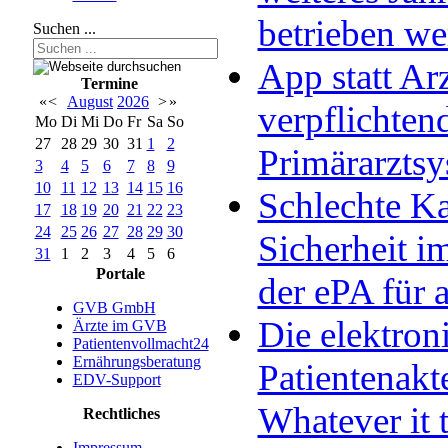
betrieben w
Suchen ...
App statt Arz
Termine
«
<
August
2026
>
»
verpflichten
Mo
Di
Mi
Do
Fr
Sa
So
27
28
29
30
31
1
2
Primärarzts
3
4
5
6
7
8
9
10
11
12
13
14
15
16
Schlechte Ka
17
18
19
20
21
22
23
24
25
26
27
28
29
30
Sicherheit im
31
1
2
3
4
5
6
Portale
der ePA für a
GVB GmbH
Die elektron
Ärzte im GVB
Patientenvollmacht24
Ernährungsberatung
Patientenakt
EDV-Support
Whatever it 
Rechtliches
Impressum