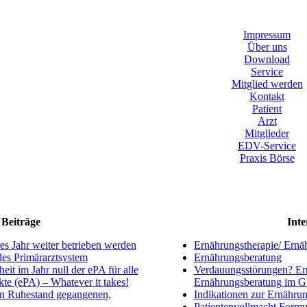
Impressum
Über uns
Download
Service
Mitglied werden
Kontakt
Patient
Arzt
Mitglieder
EDV-Service
Praxis Börse
Beiträge
Inte
s Jahr weiter betrieben werden
Ernährungstherapie/ Ernä
ndes Primärarztsystem
Ernährungsberatung
eit im Jahr null der ePA für alle
Verdauungsstörungen? Ern
kte (ePA) – Whatever it takes!
Ernährungsberatung im 
en Ruhestand gegangenen,
Indikationen zur Ernährun
Patientenvollmacht Formu