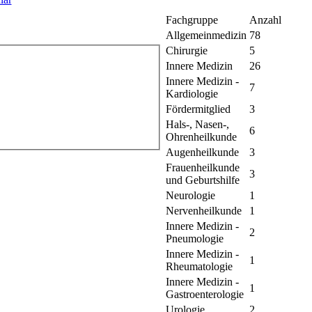
Fachgruppe
Anzahl
Allgemeinmedizin
78
Chirurgie
5
Innere Medizin
26
Innere Medizin -
7
Kardiologie
Fördermitglied
3
Hals-, Nasen-,
6
Ohrenheilkunde
Augenheilkunde
3
Frauenheilkunde
3
und Geburtshilfe
Neurologie
1
Nervenheilkunde
1
Innere Medizin -
2
Pneumologie
Innere Medizin -
1
Rheumatologie
Innere Medizin -
1
Gastroenterologie
Urologie
2