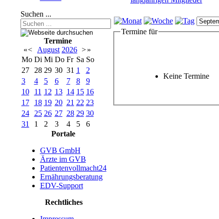
Suchen ...
Termine für
Termine
«
<
August
2026
>
»
Mo
Di
Mi
Do
Fr
Sa
So
27
28
29
30
31
1
2
Keine Termine
3
4
5
6
7
8
9
10
11
12
13
14
15
16
17
18
19
20
21
22
23
24
25
26
27
28
29
30
31
1
2
3
4
5
6
Portale
GVB GmbH
Ärzte im GVB
Patientenvollmacht24
Ernährungsberatung
EDV-Support
Rechtliches
Impressum