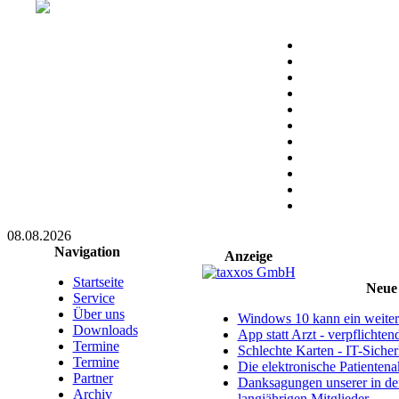
08.08.2026
Navigation
Anzeige
Startseite
Neue 
Service
Über uns
Windows 10 kann ein weitere
Downloads
App statt Arzt - verpflichte
Termine
Schlechte Karten - IT-Sicherh
Termine
Die elektronische Patientena
Partner
Danksagungen unserer in d
Archiv
langjährigen Mitglieder