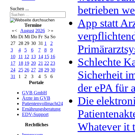
betrieben w
Suchen ...
App statt Arz
Termine
«
<
August
2026
>
»
verpflichten
Mo
Di
Mi
Do
Fr
Sa
So
27
28
29
30
31
1
2
Primärarzts
3
4
5
6
7
8
9
10
11
12
13
14
15
16
Schlechte Ka
17
18
19
20
21
22
23
24
25
26
27
28
29
30
Sicherheit im
31
1
2
3
4
5
6
Portale
der ePA für a
GVB GmbH
Die elektron
Ärzte im GVB
Patientenvollmacht24
Ernährungsberatung
Patientenakt
EDV-Support
Whatever it 
Rechtliches
Impressum