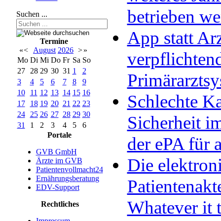
betrieben w
Suchen ...
App statt Arz
Termine
«
<
August
2026
>
»
verpflichten
Mo
Di
Mi
Do
Fr
Sa
So
27
28
29
30
31
1
2
Primärarzts
3
4
5
6
7
8
9
10
11
12
13
14
15
16
Schlechte Ka
17
18
19
20
21
22
23
24
25
26
27
28
29
30
Sicherheit im
31
1
2
3
4
5
6
Portale
der ePA für a
GVB GmbH
Die elektron
Ärzte im GVB
Patientenvollmacht24
Ernährungsberatung
Patientenakt
EDV-Support
Whatever it 
Rechtliches
Impressum