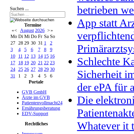
betrieben w
Suchen ...
App statt Arz
Termine
«
<
August
2026
>
»
verpflichten
Mo
Di
Mi
Do
Fr
Sa
So
27
28
29
30
31
1
2
Primärarzts
3
4
5
6
7
8
9
10
11
12
13
14
15
16
Schlechte Ka
17
18
19
20
21
22
23
24
25
26
27
28
29
30
Sicherheit im
31
1
2
3
4
5
6
Portale
der ePA für a
GVB GmbH
Die elektron
Ärzte im GVB
Patientenvollmacht24
Ernährungsberatung
Patientenakt
EDV-Support
Whatever it 
Rechtliches
Impressum