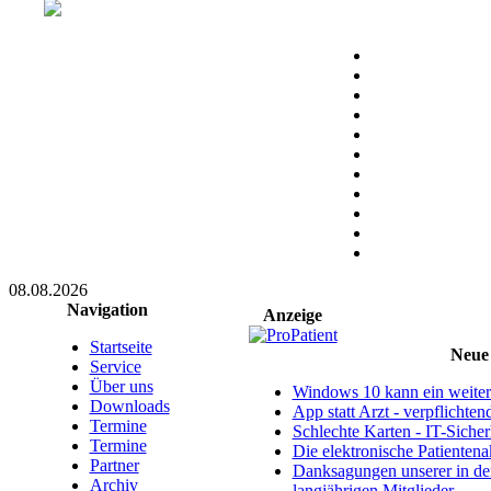
08.08.2026
Navigation
Anzeige
Startseite
Neue 
Service
Über uns
Windows 10 kann ein weitere
Downloads
App statt Arzt - verpflichte
Termine
Schlechte Karten - IT-Sicherh
Termine
Die elektronische Patientena
Partner
Danksagungen unserer in d
Archiv
langjährigen Mitglieder