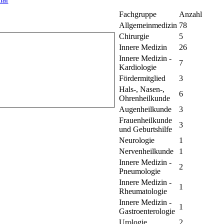
Fachgruppe
Anzahl
Allgemeinmedizin
78
Chirurgie
5
Innere Medizin
26
Innere Medizin -
7
Kardiologie
Fördermitglied
3
Hals-, Nasen-,
6
Ohrenheilkunde
Augenheilkunde
3
Frauenheilkunde
3
und Geburtshilfe
Neurologie
1
Nervenheilkunde
1
Innere Medizin -
2
Pneumologie
Innere Medizin -
1
Rheumatologie
Innere Medizin -
1
Gastroenterologie
Urologie
2