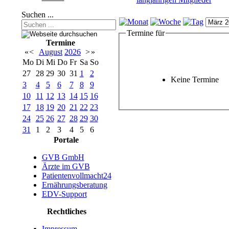
Suchen ...
Termine für
Termine
«
<
August
2026
>
»
Mo
Di
Mi
Do
Fr
Sa
So
27
28
29
30
31
1
2
Keine Termine
3
4
5
6
7
8
9
10
11
12
13
14
15
16
17
18
19
20
21
22
23
24
25
26
27
28
29
30
31
1
2
3
4
5
6
Portale
GVB GmbH
Ärzte im GVB
Patientenvollmacht24
Ernährungsberatung
EDV-Support
Rechtliches
Impressum