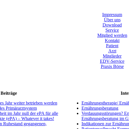
Impressum
Über uns
Download
Service
Mitglied werden
Kontakt
Patient
Arzt
Mitglieder
EDV-Service
Praxis Börse
Beiträge
Inte
s Jahr weiter betrieben werden
Ernährungstherapie/ Ernä
ndes Primärarztsystem
Ernährungsberatung
eit im Jahr null der ePA für alle
Verdauungsstörungen? Ern
kte (ePA) – Whatever it takes!
Ernährungsberatung im 
en Ruhestand gegangenen,
Indikationen zur Ernährun
Patientenvollmacht Formu