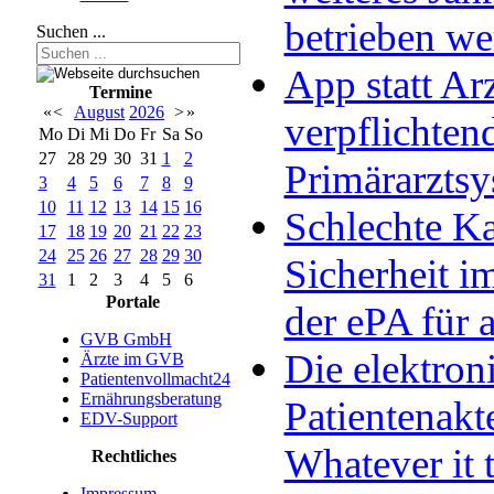
betrieben w
Suchen ...
App statt Arz
Termine
«
<
August
2026
>
»
verpflichten
Mo
Di
Mi
Do
Fr
Sa
So
27
28
29
30
31
1
2
Primärarzts
3
4
5
6
7
8
9
10
11
12
13
14
15
16
Schlechte Ka
17
18
19
20
21
22
23
24
25
26
27
28
29
30
Sicherheit im
31
1
2
3
4
5
6
Portale
der ePA für a
GVB GmbH
Die elektron
Ärzte im GVB
Patientenvollmacht24
Ernährungsberatung
Patientenakt
EDV-Support
Whatever it 
Rechtliches
Impressum