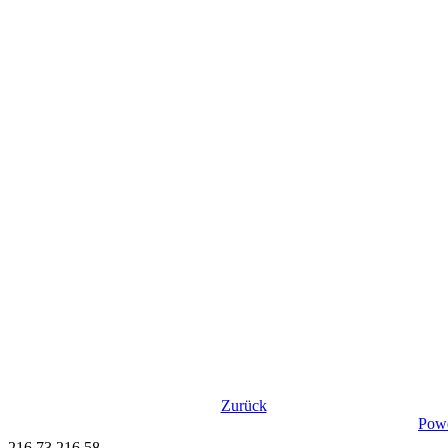
Zurück
Pow
216.73.216.58