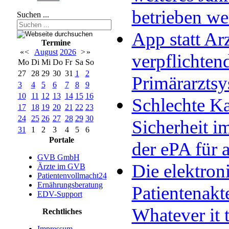
betrieben w
Suchen ...
App statt Arz
Termine
«
<
August
2026
>
»
verpflichten
Mo
Di
Mi
Do
Fr
Sa
So
27
28
29
30
31
1
2
Primärarzts
3
4
5
6
7
8
9
10
11
12
13
14
15
16
Schlechte Ka
17
18
19
20
21
22
23
24
25
26
27
28
29
30
Sicherheit im
31
1
2
3
4
5
6
Portale
der ePA für a
GVB GmbH
Die elektron
Ärzte im GVB
Patientenvollmacht24
Ernährungsberatung
Patientenakt
EDV-Support
Whatever it 
Rechtliches
Impressum